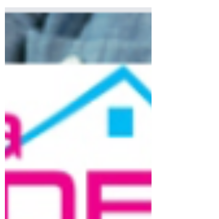
la HAS chapitre 1 La personne
accompagnée: 3,85 / 4 chapitre 2 les
professionnels: 3,89 / 4 chapitre 3 la
gouvernance: 3,97 / 4 Ces résultats ont été
récemment communiqués par la HAS sur
Qualiscope. Ils valorisent une prise en
charge optimisée avec des équipes
investies, qui sont le reflet de notre
engageme