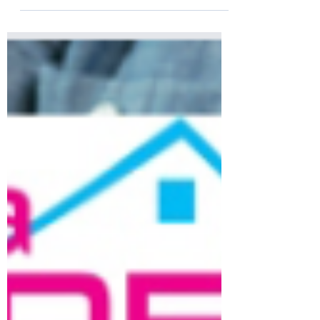
écart aux 18 critères impératifs définis par
la HAS chapitre 1 La personne
accompagnée: 3,85 / 4 chapitre 2 les
professionnels: 3,89 / 4 chapitre 3 la
gouvernance: 3,97 / 4 Ces résultats ont été
récemment communiqués par la HAS sur
Qualiscope. Ils valorisent une prise en
charge optimisée avec des équipes
investies, qui sont le reflet de notre
engageme