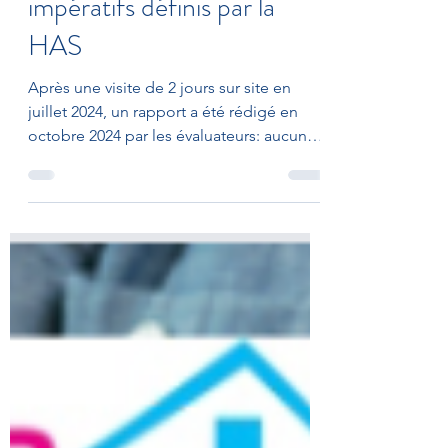
aucun écart aux critères
impératifs définis par la
HAS
Après une visite de 2 jours sur site en
juillet 2024, un rapport a été rédigé en
octobre 2024 par les évaluateurs: aucun
écart aux 18 critères impératifs définis par
la HAS chapitre 1 La personne
accompagnée: 3,85 / 4 chapitre 2 les
professionnels: 3,89 / 4 chapitre 3 la
gouvernance: 3,97 / 4 Ces résultats ont été
récemment communiqués par la HAS sur
Qualiscope. Ils valorisent une prise en
charge optimisée avec des équipes
investies, qui sont le reflet de notre
engageme