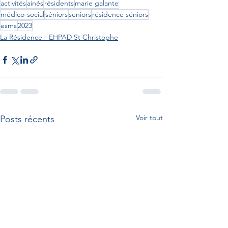
activités
ainés
résidents
marie galante
médico-social
séniors
seniors
résidence séniors
esms
2023
La Résidence - EHPAD St Christophe
Voir tout
Posts récents