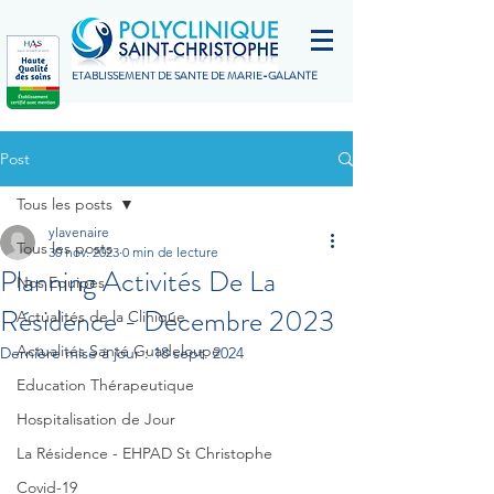
ETABLISSEMENT DE SANTÉ DE MARIE-GALANTE
Post
Tous les posts
ylavenaire
Tous les posts
30 nov. 2023
0 min de lecture
Planning Activités De La
Nos Equipes
Résidence - Décembre 2023
Actualités de la Clinique
Actualités Santé Guadeloupe
Dernière mise à jour :
18 sept. 2024
Education Thérapeutique
Hospitalisation de Jour
La Résidence - EHPAD St Christophe
Covid-19