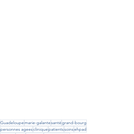
Guadeloupe
marie-galante
santé
grand-bourg
personnes agees
clinique
patients
soins
ehpad