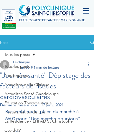
ETABLISSEMENT DE SANTÉ DE MARIE-GALANTE
Post
Tous les posts
La clinique
Tous les posts
14 mars 2019
1 min de lecture
"Journée santé" Dépistage des
Nos Equipes
facteurs de risques
Actualités de la Clinique
cardiovasculaires
Actualités Santé Guadeloupe
Education Thérapeutique
Dernière mise à jour :
17 janv. 2021
Rassemblement place du marché à 
Hospitalisation de Jour
6h00 pour: "Une marche pour tous"
La Résidence - EHPAD St Christophe
Covid-19