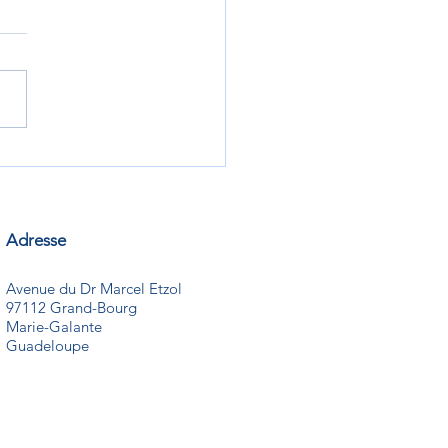
ing Activités De La
dence - Septembre 2024
Adresse
Avenue du Dr Marcel Etzol
97112 Grand-Bourg
Marie-Galante
Guadeloupe