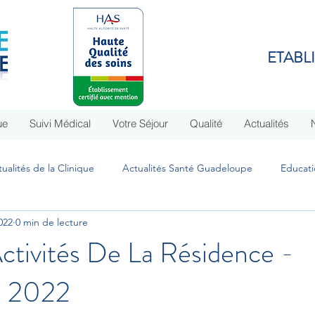
ETABL
ue
Suivi Médical
Votre Séjour
Qualité
Actualités
ualités de la Clinique
Actualités Santé Guadeloupe
Educati
022
0 min de lecture
idence - EHPAD St Christophe
Covid-19
ctivités De La Résidence -
 2022