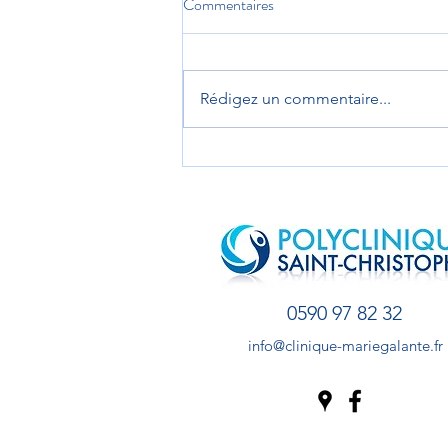
Commentaires
Rédigez un commentaire...
Visite d'évaluation - EHPAD la
résidence Saint Christophe évalué
A sans aucun écart aux critères
impératifs définis par la HAS
0590 97 82 32
info@clinique-mariegalante.fr