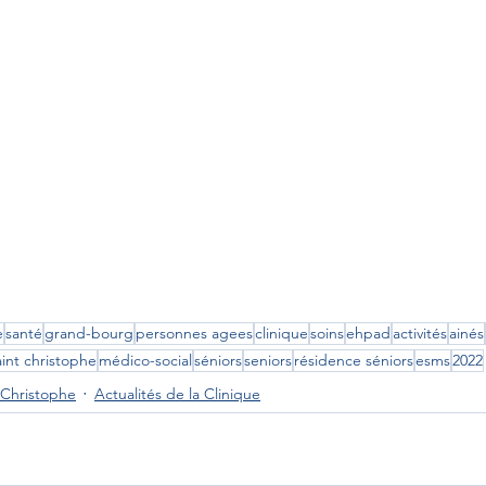
e
santé
grand-bourg
personnes agees
clinique
soins
ehpad
activités
ainés
int christophe
médico-social
séniors
seniors
résidence séniors
esms
2022
 Christophe
Actualités de la Clinique