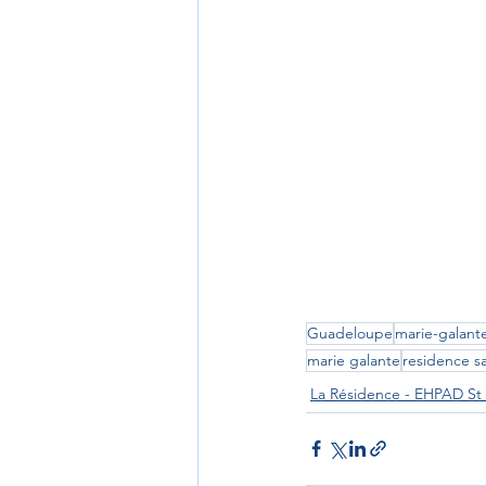
Guadeloupe
marie-galant
marie galante
residence sa
La Résidence - EHPAD St