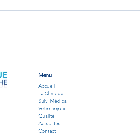
MAG'ASP: Ateliers Lecture et
Plann
Ecriture à la Résidence St
Rési
Christophe - Journées
Nationales d’Action contre
Menu
l’Illettrisme (JNAI)
Accueil
La Clinique
Suivi Médical
Votre Séjour
Qualité
Actualités
Contact