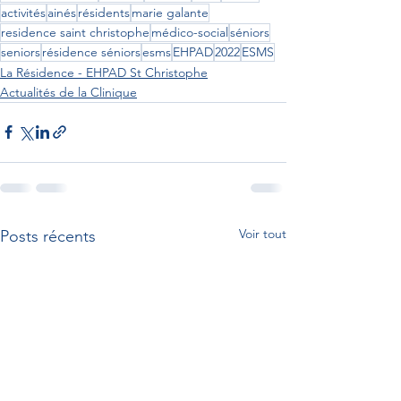
activités
ainés
résidents
marie galante
residence saint christophe
médico-social
séniors
seniors
résidence séniors
esms
EHPAD
2022
ESMS
La Résidence - EHPAD St Christophe
Actualités de la Clinique
Voir tout
Posts récents