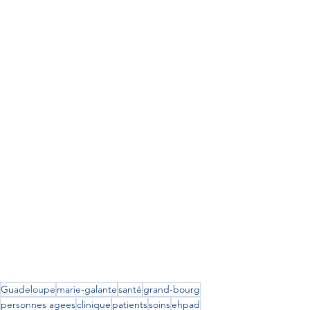
Guadeloupe
marie-galante
santé
grand-bourg
personnes agees
clinique
patients
soins
ehpad