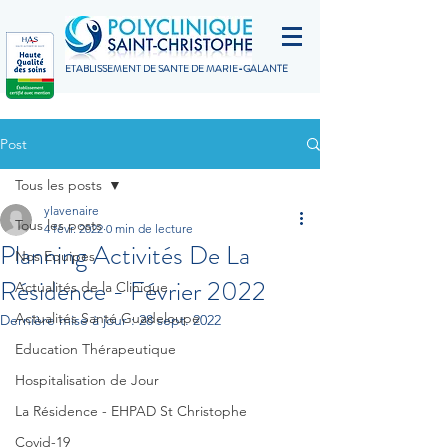
ETABLISSEMENT DE SANTÉ DE MARIE-GALANTE
Post
Tous les posts
ylavenaire
Tous les posts
4 févr. 2022
0 min de lecture
Planning Activités De La
Nos Equipes
Résidence - Février 2022
Actualités de la Clinique
Actualités Santé Guadeloupe
Dernière mise à jour :
28 sept. 2022
Education Thérapeutique
Hospitalisation de Jour
La Résidence - EHPAD St Christophe
Covid-19