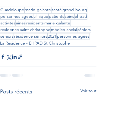
Guadeloupe
marie-galante
santé
grand-bourg
personnes agees
clinique
patients
soins
ehpad
activités
ainés
résidents
marie galante
residence saint christophe
médico-social
séniors
seniors
résidence séniors
2021
personnes agées
La Résidence - EHPAD St Christophe
Voir tout
Posts récents