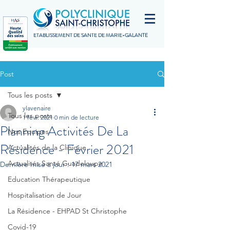
ETABLISSEMENT DE SANTÉ DE MARIE-GALANTE
Post
Tous les posts
ylavenaire
Tous les posts
1 févr. 2021
0 min de lecture
Planning Activités De La
Nos Equipes
Résidence - Février 2021
Actualités de la Clinique
Actualités Santé Guadeloupe
Dernière mise à jour :
17 mars 2021
Education Thérapeutique
Hospitalisation de Jour
La Résidence - EHPAD St Christophe
Covid-19