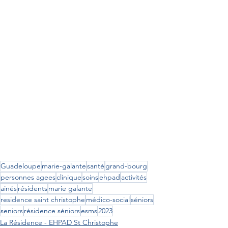
Guadeloupe
marie-galante
santé
grand-bourg
personnes agees
clinique
soins
ehpad
activités
ainés
résidents
marie galante
residence saint christophe
médico-social
séniors
seniors
résidence séniors
esms
2023
La Résidence - EHPAD St Christophe