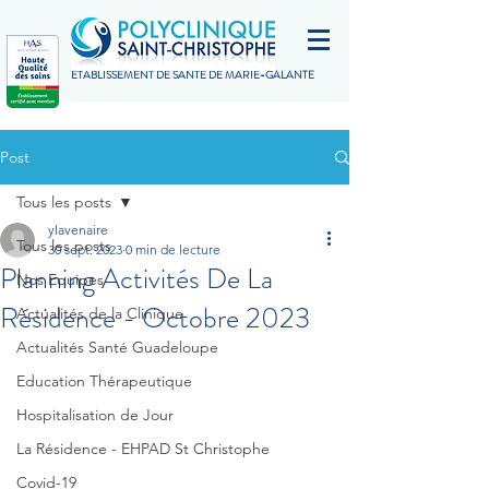
ETABLISSEMENT DE SANTÉ DE MARIE-GALANTE
Post
Tous les posts
ylavenaire
Tous les posts
30 sept. 2023
0 min de lecture
Planning Activités De La
Nos Equipes
Résidence - Octobre 2023
Actualités de la Clinique
Actualités Santé Guadeloupe
Education Thérapeutique
Hospitalisation de Jour
La Résidence - EHPAD St Christophe
Covid-19