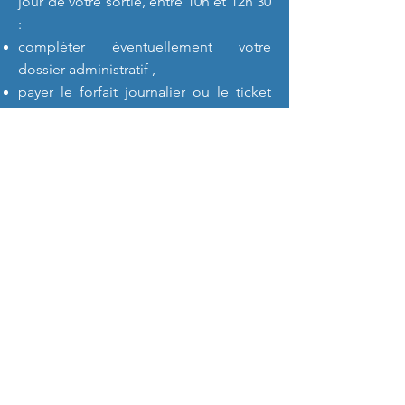
jour de votre sortie, entre 10h et 12h 30
:
compléter éventuellement votre
dossier administratif ,
payer le forfait journalier ou le ticket
modérateur s'ils ne sont pas pris en
charge par une mutuelle,
payer les divers suppléments restant à
votre charge. Une facture acquittée vos
sera remise.
retirer les dépôts et valeurs que vous
nous auriez éventuellement confiés,
retirer le bulletin de situation précisant
la durée de votre hospitalisation. Il est
destiné à votre employeur et à votre
caisse d'assurance maladie.