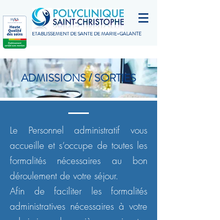
ETABLISSEMENT DE SANTÉ DE MARIE-GALANTE
ADMISSIONS / SORTIES
Le Personnel administratif vous
accueille et s’occupe de toutes les
formalités nécessaires au bon
déroulement de votre séjour.
Afin de faciliter les formalités
administratives nécessaires à votre