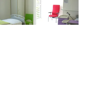
0590 97 82 32
info@clinique-mariegalante.fr
Avenue du Dr Marcel Etzol
97112 Grand-Bourg
Marie-Galante
Guadeloupe