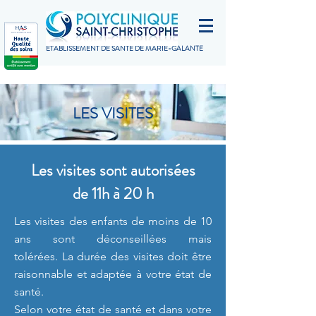
ETABLISSEMENT DE SANTÉ DE MARIE-GALANTE
LES VISITES
Les visites sont autorisées
de 11h à 20 h
Les visites des enfants de moins de 10
ans sont déconseillées mais
tolérées.
La durée des visites doit être
raisonnable et adaptée à votre état de
santé.
Selon votre état de santé et dans votre