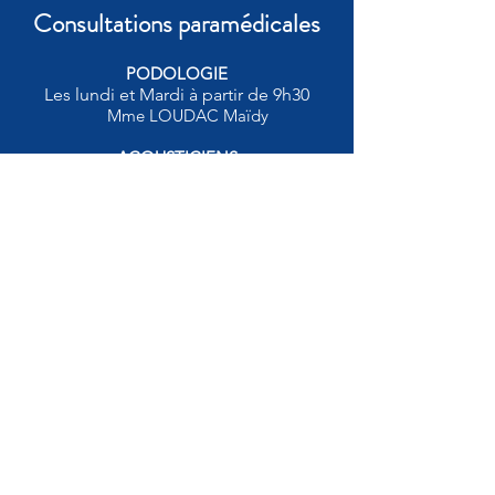
Consultations paramédicales
PODOLOGIE
Les lundi et Mardi à partir de 9h30
Mme LOUDAC Maïdy
ACOUSTICIENS
Deux jeudi par mois à partir de 9h30
AKOUSTIKA
0590 97 82 32
info@clinique-mariegalante.fr
Avenue du Dr Marcel Etzol
97112 Grand-Bourg