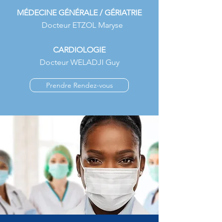
M
É
DECINE G
É
N
É
RALE / G
É
RIATRIE
Docteur ETZOL Maryse
CARDIOLOGIE
Docteur WELADJI Guy
Prendre Rendez-vous