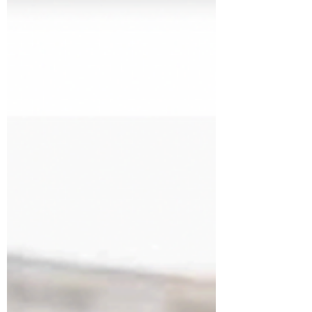
accompagnée: 3,85 / 4 chapitre 2 les
professionnels: 3,89 / 4 chapitre 3 la
gouvernance: 3,97 / 4 Ces résultats ont été
récemment communiqués par la HAS sur
Qualiscope. Ils valorisent une prise en
charge optimisée avec des équipes
investies, qui sont le reflet de notre
engageme