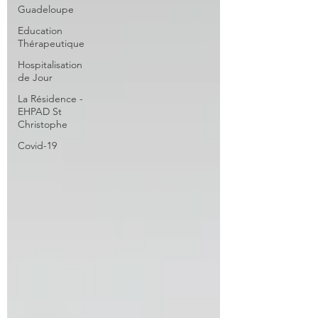
Guadeloupe
Education
Thérapeutique
Hospitalisation
de Jour
La Résidence -
EHPAD St
Christophe
Covid-19