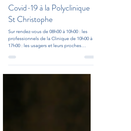
Journée Vaccination
Covid-19 à la Polyclinique
St Christophe
Sur rendez-vous de 08h00 à 10h00 : les
professionnels de la Clinique de 10h00 à
17h00 : les usagers et leurs proches
Rendez-vous et...