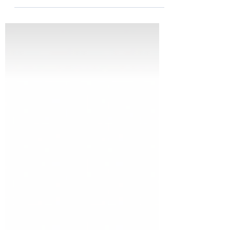
écart aux 18 critères impératifs définis par
la HAS chapitre 1 La personne
accompagnée: 3,85 / 4 chapitre 2 les
professionnels: 3,89 / 4 chapitre 3 la
gouvernance: 3,97 / 4 Ces résultats ont été
récemment communiqués par la HAS sur
Qualiscope. Ils valorisent une prise en
charge optimisée avec des équipes
investies, qui sont le reflet de notre
engageme