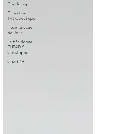
Guadeloupe
Education
Thérapeutique
Hospitalisation
de Jour
La Résidence -
EHPAD St
Christophe
Covid-19