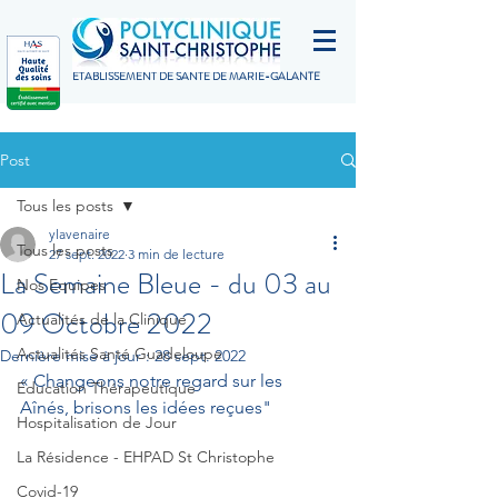
ETABLISSEMENT DE SANTÉ DE MARIE-GALANTE
Post
Tous les posts
ylavenaire
Tous les posts
27 sept. 2022
3 min de lecture
La Semaine Bleue - du 03 au
Nos Equipes
09 Octobre 2022
Actualités de la Clinique
Actualités Santé Guadeloupe
Dernière mise à jour :
28 sept. 2022
« Changeons notre regard sur les 
Education Thérapeutique
Aînés, brisons les idées reçues"
Hospitalisation de Jour
La Résidence - EHPAD St Christophe
Covid-19