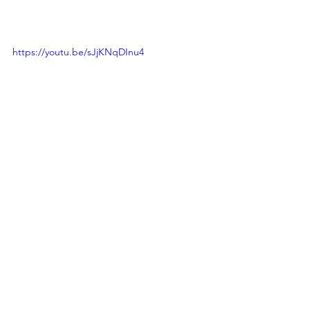
https://youtu.be/sJjKNqDInu4
https://youtu.be/XZHLxq2GoZg