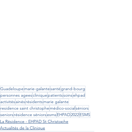
Guadeloupe
marie-galante
santé
grand-bourg
personnes agees
clinique
patients
soins
ehpad
activités
ainés
résidents
marie galante
residence saint christophe
médico-social
séniors
seniors
résidence séniors
esms
EHPAD
2022
ESMS
La Résidence - EHPAD St Christophe
Actualités de la Clinique