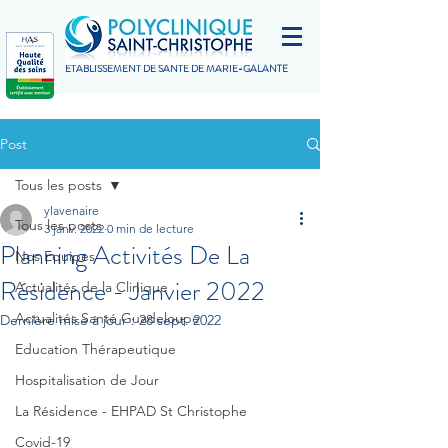
ETABLISSEMENT DE SANTÉ DE MARIE-GALANTE
Post
Tous les posts
ylavenaire
Tous les posts
3 janv. 2022
0 min de lecture
Planning Activités De La
Nos Equipes
Résidence - Janvier 2022
Actualités de la Clinique
Actualités Santé Guadeloupe
Dernière mise à jour :
28 sept. 2022
Education Thérapeutique
Hospitalisation de Jour
La Résidence - EHPAD St Christophe
Covid-19